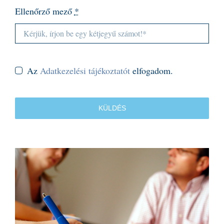
Ellenőrző mező
*
Az
Adatkezelési tájékoztatót
elfogadom.
KÜLDÉS